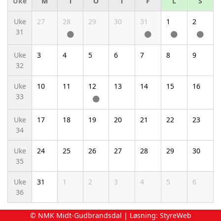
Uke
M
T
O
T
F
L
S
Uke
27
28
29
30
31
1
2
31
Uke
3
4
5
6
7
8
9
32
Uke
10
11
12
13
14
15
16
33
Uke
17
18
19
20
21
22
23
34
Uke
24
25
26
27
28
29
30
35
Uke
31
1
2
3
4
5
6
36
© NMK Midt-Gudbrandsdal | Løsning:
StyreWeb