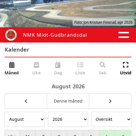
Foto: Jon Kristian Finsrud, apr 2026
NMK Midt-Gudbrandsdal
Kalender
Måned
Uke
Dag
Liste
Søk
Utvid
August
2026
Denne måned