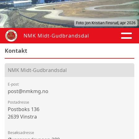
Foto: Jon Kristian Finsrud, apr 2026
NMK Midt-Gudbrandsdal
Kontakt
NMK Midt-Gudbrandsdal
E-post
post@nmkmg.no
Postadresse
Postboks 136
2639 Vinstra
Besøksadresse