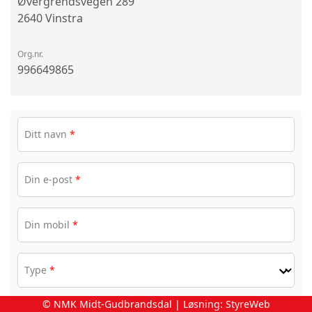
Øvergrendsvegen 289
2640 Vinstra
Org.nr.
996649865
Ditt navn
*
Din e-post
*
Din mobil
*
Type
*
© NMK Midt-Gudbrandsdal | Løsning:
StyreWeb